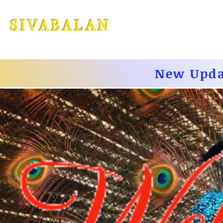
SIVABALA
N
New Upda