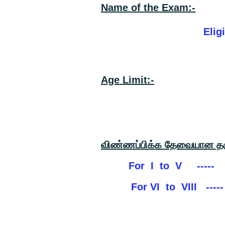
Name of the Exam:-
Eligibility Exam as
Age Limit:-
வயது வரம்
விண்ணப்பிக்க தேவையான தக
For I to V ----- +
For VI to VIII ----- A