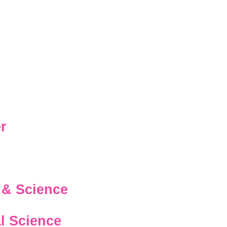
r
 & Science
l Science